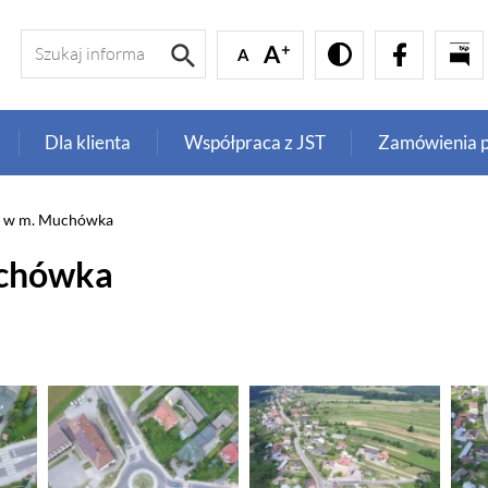
Dla klienta
Współpraca z JST
Zamówienia p
e w m. Muchówka
uchówka