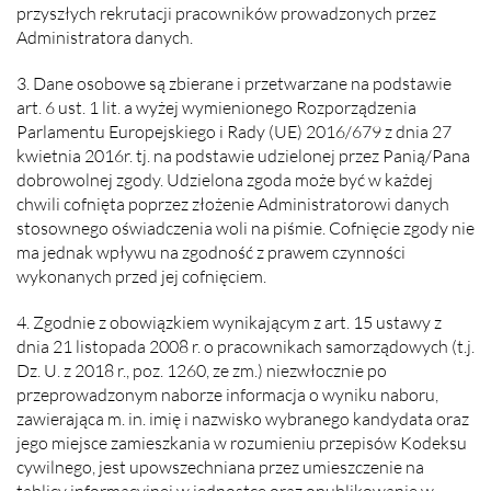
przyszłych rekrutacji pracowników prowadzonych przez
Administratora danych.
3. Dane osobowe są zbierane i przetwarzane na podstawie
art. 6 ust. 1 lit. a wyżej wymienionego Rozporządzenia
Parlamentu Europejskiego i Rady (UE) 2016/679 z dnia 27
kwietnia 2016r. tj. na podstawie udzielonej przez Panią/Pana
dobrowolnej zgody. Udzielona zgoda może być w każdej
chwili cofnięta poprzez złożenie Administratorowi danych
stosownego oświadczenia woli na piśmie. Cofnięcie zgody nie
ma jednak wpływu na zgodność z prawem czynności
wykonanych przed jej cofnięciem.
4. Zgodnie z obowiązkiem wynikającym z art. 15 ustawy z
dnia 21 listopada 2008 r. o pracownikach samorządowych (t.j.
Dz. U. z 2018 r., poz. 1260, ze zm.) niezwłocznie po
przeprowadzonym naborze informacja o wyniku naboru,
zawierająca m. in. imię i nazwisko wybranego kandydata oraz
jego miejsce zamieszkania w rozumieniu przepisów Kodeksu
cywilnego, jest upowszechniana przez umieszczenie na
tablicy informacyjnej w jednostce oraz opublikowanie w